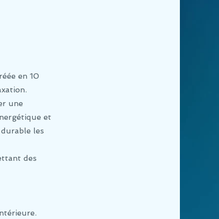
créée
en 10
axation.
er une
énergétique et
 durable les
ettant des
intérieure.